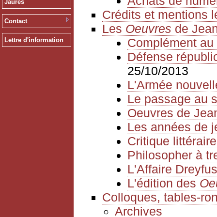
Achats de numé
Jaurès
Crédits et mentions 
Contact
Les
Oeuvres
de Jean
Complément au 
Lettre d'information
Défense républica
25/10/2013
L'Armée nouvell
Le passage au s
Oeuvres de Jea
Les années de 
Critique littéraire
Philosopher à tr
L'Affaire Dreyfu
L'édition des
Oe
Colloques, tables-ro
Archives