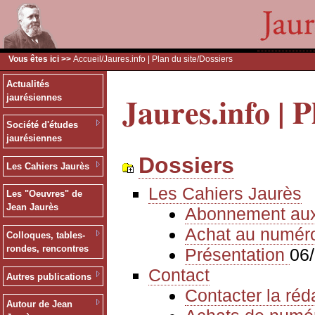
Vous êtes ici >>
Accueil
/
Jaures.info | Plan du site
/Dossiers
Actualités
Jaures.info | P
jaurésiennes
Société d'études
jaurésiennes
Dossiers
Les Cahiers Jaurès
Les Cahiers Jaurès
Les "Oeuvres" de
Jean Jaurès
Abonnement au
Achat au numér
Colloques, tables-
rondes, rencontres
Présentation
06
Contact
Autres publications
Contacter la réd
Autour de Jean