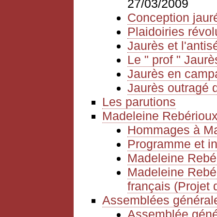
27/03/2009
Conception jauré
Plaidoiries révol
Jaurès et l'anti
Le " prof " Jaurè
Jaurès en camp
Jaurès outragé d
Les parutions
Madeleine Rebériou
Hommages à Mad
Programme et in
Madeleine Rebér
Madeleine Rebéri
français (Projet 
Assemblées générale
Assemblée géné