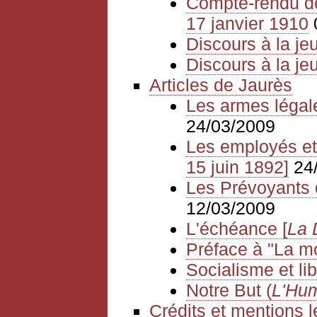
Compte-rendu de
17 janvier 1910
Discours à la je
Discours à la j
Articles de Jaurès
Les armes légal
24/03/2009
Les employés et 
15 juin 1892]
24
Les Prévoyants d
12/03/2009
L'échéance [
La 
Préface à "La mo
Socialisme et li
Notre But (
L'Hum
Crédits et mentions 