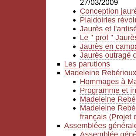
27/03/2009
Conception jauré
Plaidoiries révol
Jaurès et l'anti
Le " prof " Jaurè
Jaurès en camp
Jaurès outragé d
Les parutions
Madeleine Rebériou
Hommages à Mad
Programme et in
Madeleine Rebér
Madeleine Rebéri
français (Projet 
Assemblées générale
Assemblée géné