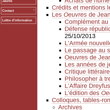
Achats de numé
Jaurès
Crédits et mentions 
Contact
Les
Oeuvres
de Jean
Complément au 
Lettre d'information
Défense républica
25/10/2013
L'Armée nouvell
Le passage au s
Oeuvres de Jea
Les années de 
Critique littéraire
Philosopher à tr
L'Affaire Dreyfu
L'édition des
Oe
Colloques, tables-ro
Archives