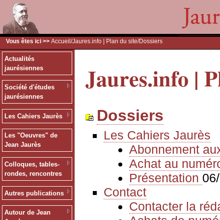
Vous êtes ici >>
Accueil
/
Jaures.info | Plan du site
/Dossiers
Actualités
Jaures.info | P
jaurésiennes
Société d'études
jaurésiennes
Dossiers
Les Cahiers Jaurès
Les Cahiers Jaurès
Les "Oeuvres" de
Jean Jaurès
Abonnement au
Achat au numér
Colloques, tables-
rondes, rencontres
Présentation
06
Contact
Autres publications
Contacter la réd
Autour de Jean