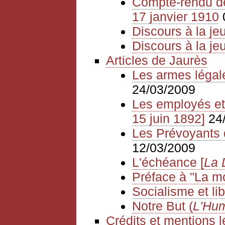
Compte-rendu de
17 janvier 1910
Discours à la je
Discours à la j
Articles de Jaurès
Les armes légal
24/03/2009
Les employés et 
15 juin 1892]
24
Les Prévoyants d
12/03/2009
L'échéance [
La 
Préface à "La mo
Socialisme et li
Notre But (
L'Hum
Crédits et mentions 