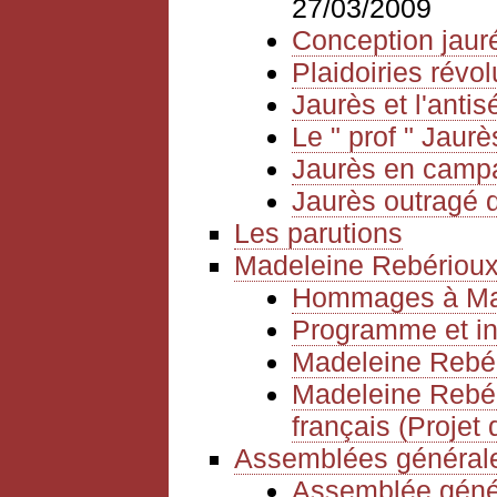
27/03/2009
Conception jauré
Plaidoiries révol
Jaurès et l'anti
Le " prof " Jaurè
Jaurès en camp
Jaurès outragé d
Les parutions
Madeleine Rebériou
Hommages à Mad
Programme et in
Madeleine Rebér
Madeleine Rebéri
français (Projet 
Assemblées générale
Assemblée géné