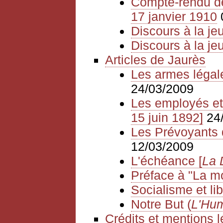
Compte-rendu de
17 janvier 1910
Discours à la je
Discours à la j
Articles de Jaurès
Les armes légal
24/03/2009
Les employés et 
15 juin 1892]
24
Les Prévoyants d
12/03/2009
L'échéance [
La 
Préface à "La mo
Socialisme et li
Notre But (
L'Hum
Crédits et mentions 