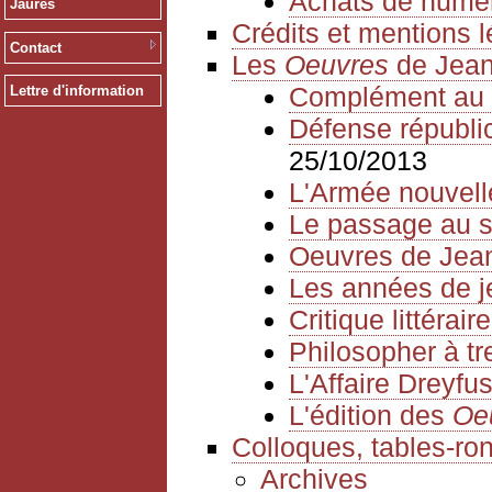
Achats de numé
Jaurès
Crédits et mentions 
Contact
Les
Oeuvres
de Jean
Complément au 
Lettre d'information
Défense républica
25/10/2013
L'Armée nouvell
Le passage au s
Oeuvres de Jea
Les années de 
Critique littéraire
Philosopher à tr
L'Affaire Dreyfu
L'édition des
Oe
Colloques, tables-ro
Archives