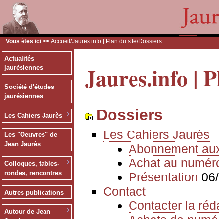
Vous êtes ici >>
Accueil
/
Jaures.info | Plan du site
/Dossiers
Actualités
Jaures.info | P
jaurésiennes
Société d'études
jaurésiennes
Dossiers
Les Cahiers Jaurès
Les Cahiers Jaurès
Les "Oeuvres" de
Jean Jaurès
Abonnement au
Achat au numér
Colloques, tables-
rondes, rencontres
Présentation
06
Contact
Autres publications
Contacter la réd
Autour de Jean