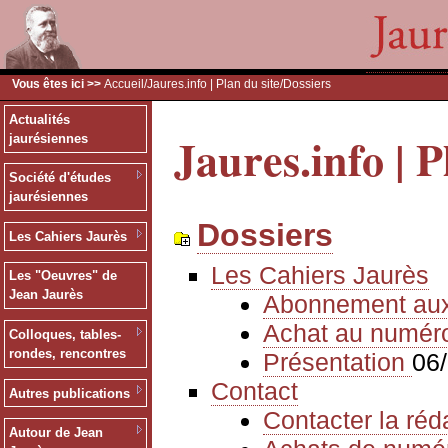
Vous êtes ici >>
Accueil
/
Jaures.info | Plan du site
/Dossiers
Actualités
Jaures.info | P
jaurésiennes
Société d'études
jaurésiennes
Dossiers
Les Cahiers Jaurès
Les Cahiers Jaurès
Les "Oeuvres" de
Jean Jaurès
Abonnement au
Achat au numér
Colloques, tables-
rondes, rencontres
Présentation
06
Contact
Autres publications
Contacter la réd
Autour de Jean