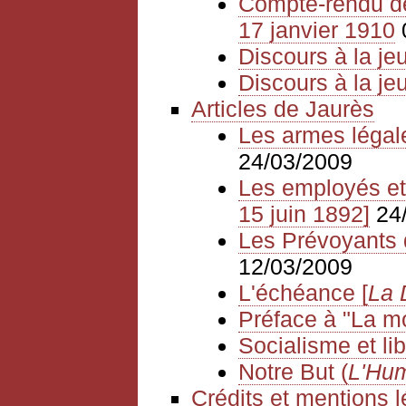
Compte-rendu de
17 janvier 1910
Discours à la je
Discours à la j
Articles de Jaurès
Les armes légal
24/03/2009
Les employés et 
15 juin 1892]
24
Les Prévoyants d
12/03/2009
L'échéance [
La 
Préface à "La mo
Socialisme et li
Notre But (
L'Hum
Crédits et mentions 