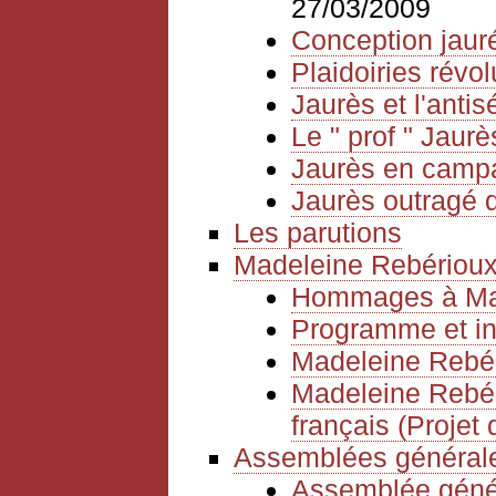
27/03/2009
Conception jauré
Plaidoiries révol
Jaurès et l'anti
Le " prof " Jaurè
Jaurès en camp
Jaurès outragé d
Les parutions
Madeleine Rebériou
Hommages à Mad
Programme et in
Madeleine Rebér
Madeleine Rebéri
français (Projet 
Assemblées générale
Assemblée géné