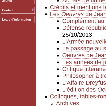
Achats de numé
Jaurès
Crédits et mentions 
Contact
Les
Oeuvres
de Jean
Complément au 
Lettre d'information
Défense républica
25/10/2013
L'Armée nouvell
Le passage au s
Oeuvres de Jea
Les années de 
Critique littéraire
Philosopher à tr
L'Affaire Dreyfu
L'édition des
Oe
Colloques, tables-ro
Archives