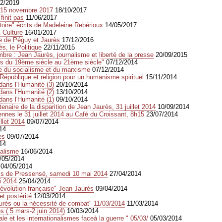
02/2019
 15 novembre 2017
18/10/2017
finit pas
11/06/2017
toire" écrits de Madeleine Rebérioux
14/05/2017
 Culture
16/01/2017
te de Péguy et Jaurès
17/12/2016
s, le Politique
22/11/2015
re : Jean Jaurès, journalisme et liberté de la presse
20/09/2015
ès du 19ème siècle au 21ème siècle"
07/12/2014
re du socialisme et du marxisme
07/12/2014
épublique et religion pour un humanisme spirituel
15/11/2014
dans l'Humanité (3)
20/10/2014
dans l'Humanité (2)
13/10/2014
dans l'Humanité (1)
09/10/2014
enaire de la disparition de Jean Jaurès, 31 juillet 2014
10/09/2014
nnes le 31 juillet 2014 au Café du Croissant, 8h15
23/07/2014
llet 2014
09/07/2014
14
es
09/07/2014
14
calisme
16/06/2014
/05/2014
04/05/2014
cis de Pressensé, samedi 10 mai 2014
27/04/2014
i 2014
25/04/2014
Révolution française" Jean Jaurès
09/04/2014
t postérité
12/03/2014
aurès ou la nécessité de combat" 11/03/2014
11/03/2014
s ( 5 mars-2 juin 2014)
10/03/2014
nale et les internationalismes faceà la guerre " 05/03/
05/03/2014