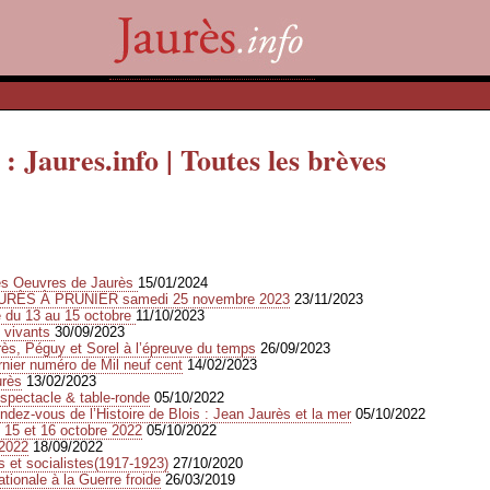
 : Jaures.info | Toutes les brèves
des Oeuvres de Jaurès
15/01/2024
URÈS À PRUNIER samedi 25 novembre 2023
23/11/2023
e du 13 au 15 octobre
11/10/2023
s vivants
30/09/2023
s, Péguy et Sorel à l’épreuve du temps
26/09/2023
rnier numéro de Mil neuf cent
14/02/2023
urès
13/02/2023
spectacle & table-ronde
05/10/2022
dez-vous de l’Histoire de Blois : Jean Jaurès et la mer
05/10/2022
 15 et 16 octobre 2022
05/10/2022
2022
18/09/2022
 et socialistes(1917-1923)
27/10/2020
ationale à la Guerre froide
26/03/2019