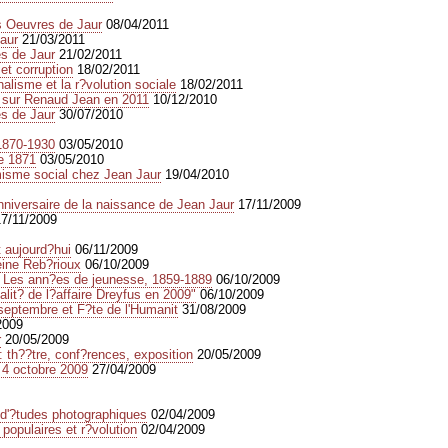
es Oeuvres de Jaur
08/04/2011
aur
21/03/2011
es de Jaur
21/02/2011
et corruption
18/02/2011
alisme et la r?volution sociale
18/02/2011
 sur Renaud Jean en 2011
10/12/2010
es de Jaur
30/07/2010
1870-1930
03/05/2010
e 1871
03/05/2010
rmisme social chez Jean Jaur
19/04/2010
anniversaire de la naissance de Jean Jaur
17/11/2009
17/11/2009
t aujourd?hui
06/11/2009
eine Reb?rioux
06/10/2009
 Les ann?es de jeunesse, 1859-1889
06/10/2009
lit? de l?affaire Dreyfus en 2009"
06/10/2009
 septembre et F?te de l'Humanit
31/08/2009
2009
r
20/05/2009
: th??tre, conf?rences, exposition
20/05/2009
 4 octobre 2009
27/04/2009
e d'?tudes photographiques
02/04/2009
populaires et r?volution
02/04/2009