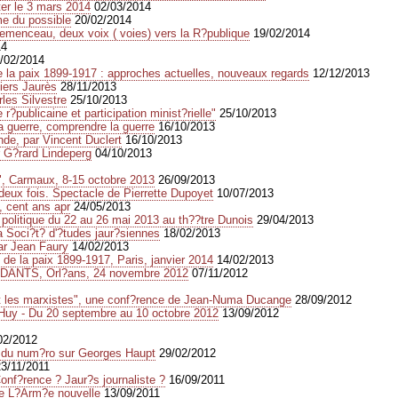
ter le 3 mars 2014
02/03/2014
me du possible
20/02/2014
Clemenceau, deux voix ( voies) vers la R?publique
19/02/2014
14
/02/2014
e la paix 1899-1917 : approches actuelles, nouveaux regards
12/12/2013
iers Jaurès
28/11/2013
rles Silvestre
25/10/2013
?publicaine et participation minist?rielle"
25/10/2013
a guerre, comprendre la guerre
16/10/2013
ende, par Vincent Duclert
16/10/2013
ar G?rard Lindeperg
04/10/2013
x", Carmaux, 8-15 octobre 2013
26/09/2013
 deux fois. Spectacle de Pierrette Dupoyet
10/07/2013
, cent ans apr
24/05/2013
olitique du 22 au 26 mai 2013 au th??tre Dunois
29/04/2013
 Soci?t? d'?tudes jaur?siennes
18/02/2013
ar Jean Faury
14/02/2013
de la paix 1899-1917, Paris, janvier 2014
14/02/2013
NTS, Orl?ans, 24 novembre 2012
07/11/2012
et les marxistes", une conf?rence de Jean-Numa Ducange
28/09/2012
- Huy - Du 20 septembre au 10 octobre 2012
13/09/2012
02/2012
 du num?ro sur Georges Haupt
29/02/2012
23/11/2011
onf?rence ? Jaur?s journaliste ?
16/09/2011
de L?Arm?e nouvelle
13/09/2011