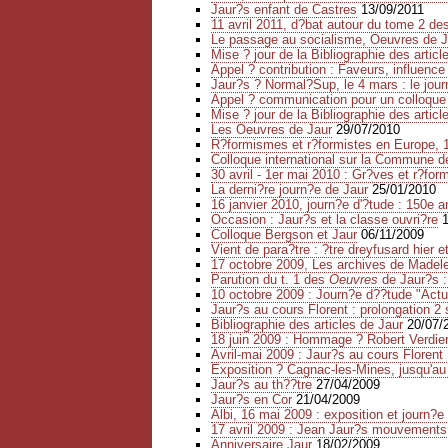
Jaur?s enfant de Castres
13/09/2011
11 avril 2011, d?bat autour du tome 2 d
Le passage au socialisme, Oeuvres de J
Mise ? jour de la Bibliographie des articl
Appel ? contribution : Faveurs, influence 
Jaur?s ? Normal?Sup, le 4 mars : le journ
Appel ? communication pour un colloque
Mise ? jour de la Bibliographie des articl
Les Oeuvres de Jaur
29/07/2010
R?formismes et r?formistes en Europe, 
Colloque international sur la Commune d
30 avril - 1er mai 2010 : Gr?ves et r?fo
La derni?re journ?e de Jaur
25/01/2010
16 janvier 2010, journ?e d'?tude : 150e 
Occasion : Jaur?s et la classe ouvri?re
Colloque Bergson et Jaur
06/11/2009
Vient de para?tre : ?tre dreyfusard hier e
17 octobre 2009, Les archives de Madel
Parution du t. 1 des
Oeuvres
de Jaur?s :
10 octobre 2009 : Journ?e d??tude "Actua
Jaur?s au cours Florent : prolongation 2
Bibliographie des articles de Jaur
20/07/
18 juin 2009 : Hommage ? Robert Verdie
Avril-mai 2009 : Jaur?s au cours Florent 
Exposition ? Cagnac-les-Mines, jusqu'au
Jaur?s au th??tre
27/04/2009
Jaur?s en Cor
21/04/2009
Albi, 16 mai 2009 : exposition et journ?
17 avril 2009 : Jean Jaur?s mouvements 
Anniversaire Jaur
18/02/2009