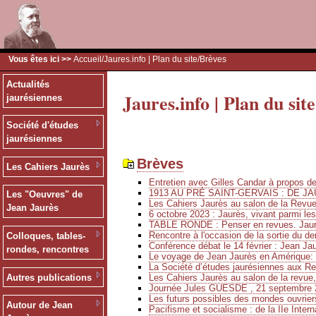
Vous êtes ici >>
Accueil
/
Jaures.info | Plan du site
/Brèves
Actualités
Jaures.info | Plan du site
jaurésiennes
Société d'études
jaurésiennes
Brèves
Les Cahiers Jaurès
Entretien avec Gilles Candar à propos 
1913 AU PRÉ SAINT-GERVAIS : DE JA
Les "Oeuvres" de
Les Cahiers Jaurès au salon de la Revu
Jean Jaurès
6 octobre 2023 : Jaurès, vivant parmi le
TABLE RONDE : Penser en revues. Jaurè
Rencontre à l'occasion de la sortie du de
Colloques, tables-
Conférence débat le 14 février : Jean Ja
rondes, rencontres
Le voyage de Jean Jaurès en Amérique: 
La Société d’études jaurésiennes aux Ren
Les Cahiers Jaurès au salon de la revue,
Autres publications
Journée Jules GUESDE , 21 septembre 
Les futurs possibles des mondes ouvriers
Autour de Jean
Pacifisme et socialisme : de la IIe Intern