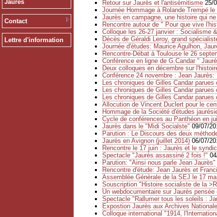
Jaurès
Retour sur Jaurès et l'antisémitisme
25/
Journée Hommage à Rolande Trempé le
Jaurès en campagne, une histoire qui ne 
Contact
Rencontre autour de " Pour que vive l'his
Colloque les 26-27 janvier : Socialisme &
Décès de Géraldi Leroy, grand spécialis
Lettre d'information
Journée d'études: Maurice Agulhon, Jaurè
Rencontre-Débat à Toulouse le 26 septemb
Conférence en ligne de G.Candar " Jaur
Deux colloques en décembre sur l'histoi
Conférence 24 novembre : Jean Jaurès: R
Les chroniques de Gilles Candar parues 
Les chroniques de Gilles Candar parues 
Les chroniques de Gilles Candar parues 
Allocution de Vincent Duclert pour le cent
Hommage de la Société d'études jaurésie
Cycle de conférences au Panthéon en jui
Jaurès dans le "Midi Socialste"
09/07/20
Parution : Le Discours des deux méthod
Jaurès en Avignon (juillet 2014)
06/07/20
Rencontre le 17 juin : Jaurès et le syndi
Spectacle "Jaurès assassiné 2 fois !"
04
Parution: "Ainsi nous parle Jean Jaurès"
Rencontre d'étude: Jean Jaurès et Fran
Assemblée Génèrale de la SEJ le 17 ma
Souscription "Histoire socialiste de la >
Un webdocumentaire sur Jaurès pensée e
Spectacle "Rallumer tous les soleils : J
Expostion Jaurès aux Archives Nationale
Colloque international "1914, l'Internatio