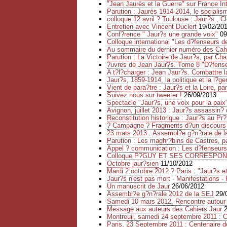
"Jean Jaurès et la Guerre" sur France In
Parution : Jaurès 1914-2014, le socialis
colloque 12 avril ? Toulouse : Jaur?s , 
Entretien avec Vincent Duclert
19/02/20
Conf?rence " Jaur?s une grande voix"
09
Colloque international "Les d?fenseurs d
Au sommaire du dernier numéro des Cah
Parution : La Victoire de Jaur?s, par Cha
?uvres de Jean Jaur?s. Tome 8 "D?fense r
A t?l?charger : Jean Jaur?s. Combattre l
Jaur?s, 1859-1914, la politique et la l?g
Vient de para?tre : Jaur?s et la Loire, p
Suivez nous sur tweeter !
26/09/2013
Spectacle "Jaur?s, une voix pour la pai
Avignon, juillet 2013 : Jaur?s assassin?
Reconstitution historique : Jaur?s au Pr?
? Campagne ? Fragments d?un discours p
23 mars 2013 : Assembl?e g?n?rale de la
Parution : Les maghr?bins de Castres, p
Appel ? communication : Les d?fenseurs 
Colloque P?GUY ET SES CORRESPONDA
Octobre jaur?sien
11/10/2012
Mardi 2 octobre 2012 ? Paris : "Jaur?s 
Jaur?s n'est pas mort - Manifestations 
Un manuscrit de Jaur
26/06/2012
Assembl?e g?n?rale 2012 de la SEJ
29/
Samedi 10 mars 2012, Rencontre autour
Message aux auteurs des Cahiers Jaur
Montreuil, samedi 24 septembre 2011 : C
Paris, 23 Septembre 2011 : Centenaire 