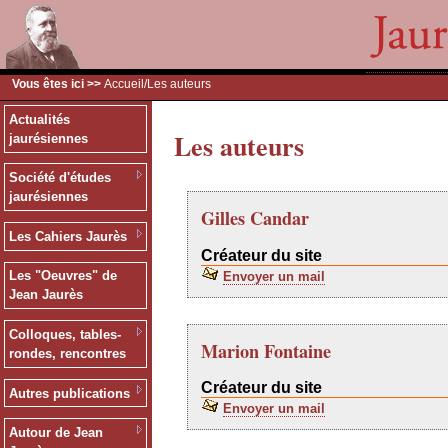
Vous êtes ici >>
Accueil
/Les auteurs
Actualités
Les auteurs
jaurésiennes
Société d'études
jaurésiennes
Gilles Candar
Les Cahiers Jaurès
Créateur du site
Les "Oeuvres" de
Envoyer un mail
Jean Jaurès
Colloques, tables-
Marion Fontaine
rondes, rencontres
Créateur du site
Autres publications
Envoyer un mail
Autour de Jean