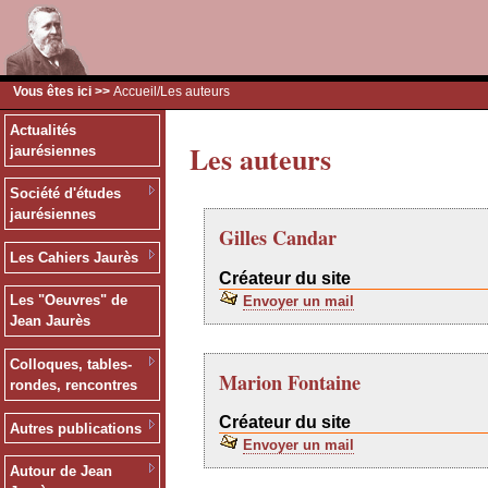
Vous êtes ici >>
Accueil
/Les auteurs
Actualités
Les auteurs
jaurésiennes
Société d'études
jaurésiennes
Gilles Candar
Les Cahiers Jaurès
Créateur du site
Les "Oeuvres" de
Envoyer un mail
Jean Jaurès
Colloques, tables-
Marion Fontaine
rondes, rencontres
Créateur du site
Autres publications
Envoyer un mail
Autour de Jean