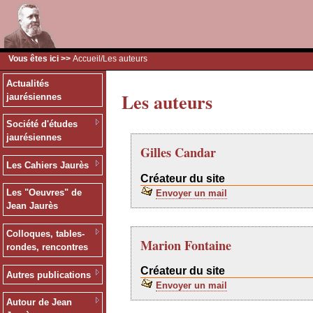
Vous êtes ici >>
Accueil
/Les auteurs
Actualités
Les auteurs
jaurésiennes
Société d'études
jaurésiennes
Gilles Candar
Les Cahiers Jaurès
Créateur du site
Les "Oeuvres" de
Envoyer un mail
Jean Jaurès
Colloques, tables-
Marion Fontaine
rondes, rencontres
Créateur du site
Autres publications
Envoyer un mail
Autour de Jean