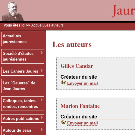
Vous êtes ici >>
Accueil
/Les auteurs
Actualités
Les auteurs
jaurésiennes
Société d'études
jaurésiennes
Gilles Candar
Les Cahiers Jaurès
Créateur du site
Les "Oeuvres" de
Envoyer un mail
Jean Jaurès
Colloques, tables-
Marion Fontaine
rondes, rencontres
Créateur du site
Autres publications
Envoyer un mail
Autour de Jean