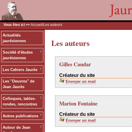
Vous êtes ici >>
Accueil
/Les auteurs
Actualités
Les auteurs
jaurésiennes
Société d'études
jaurésiennes
Gilles Candar
Les Cahiers Jaurès
Créateur du site
Les "Oeuvres" de
Envoyer un mail
Jean Jaurès
Colloques, tables-
Marion Fontaine
rondes, rencontres
Créateur du site
Autres publications
Envoyer un mail
Autour de Jean