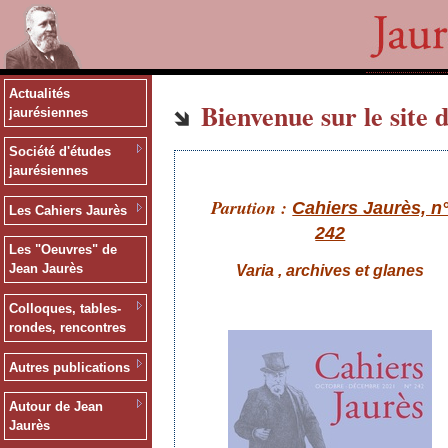
Actualités
Bienvenue sur le site d
jaurésiennes
Société d'études
jaurésiennes
Parution :
Cahiers Jaurès, n
Les Cahiers Jaurès
242
Les "Oeuvres" de
Jean Jaurès
Varia , archives et glanes
Colloques, tables-
rondes, rencontres
Autres publications
Autour de Jean
Jaurès