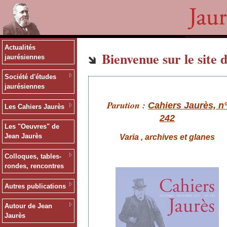
Actualités
Bienvenue sur le site d
jaurésiennes
Société d'études
jaurésiennes
Parution :
Cahiers Jaurès, n
Les Cahiers Jaurès
242
Les "Oeuvres" de
Jean Jaurès
Varia , archives et glanes
Colloques, tables-
rondes, rencontres
Autres publications
Autour de Jean
Jaurès