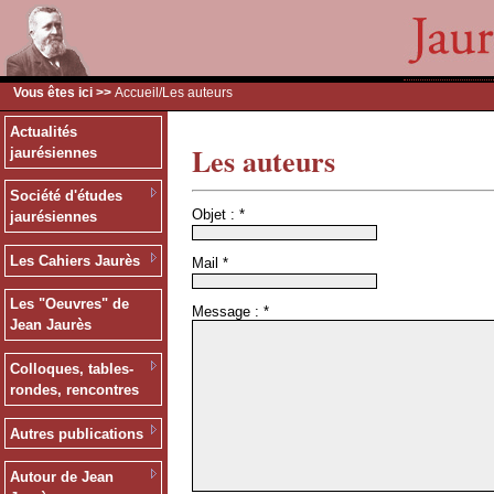
Vous êtes ici >>
Accueil
/Les auteurs
Actualités
Les auteurs
jaurésiennes
Société d'études
Objet :
*
jaurésiennes
Les Cahiers Jaurès
Mail
*
Les "Oeuvres" de
Message :
*
Jean Jaurès
Colloques, tables-
rondes, rencontres
Autres publications
Autour de Jean