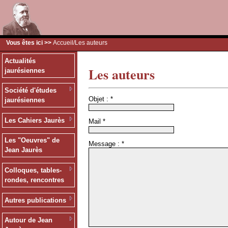
Vous êtes ici >>
Accueil
/Les auteurs
Actualités
Les auteurs
jaurésiennes
Société d'études
Objet :
*
jaurésiennes
Les Cahiers Jaurès
Mail
*
Les "Oeuvres" de
Message :
*
Jean Jaurès
Colloques, tables-
rondes, rencontres
Autres publications
Autour de Jean