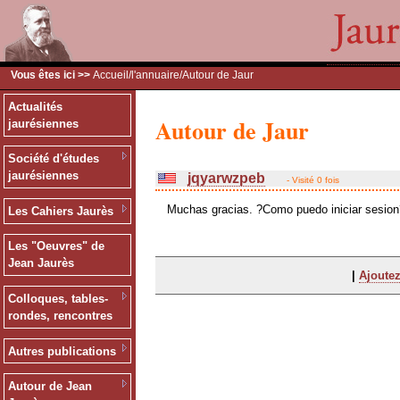
Vous êtes ici >>
Accueil
/
l'annuaire
/Autour de Jaur
Actualités
Autour de Jaur
jaurésiennes
Société d'études
jaurésiennes
jqyarwzpeb
- Visité 0 fois
Muchas gracias. ?Como puedo iniciar sesion
Les Cahiers Jaurès
Les "Oeuvres" de
Jean Jaurès
|
Ajoutez
Colloques, tables-
rondes, rencontres
Autres publications
Autour de Jean