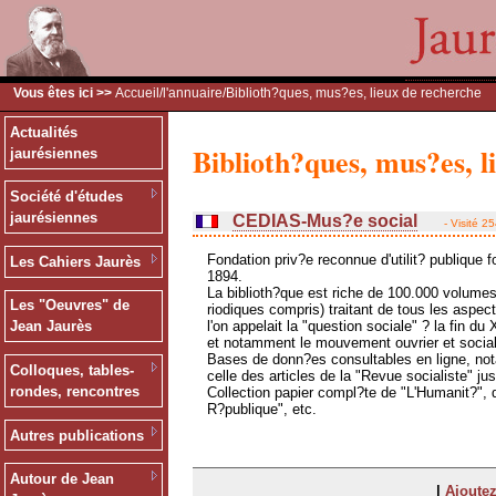
Vous êtes ici >>
Accueil
/
l'annuaire
/Biblioth?ques, mus?es, lieux de recherche
Actualités
Biblioth?ques, mus?es, l
jaurésiennes
Société d'études
jaurésiennes
CEDIAS-Mus?e social
- Visité 2
Fondation priv?e reconnue d'utilit? publique 
Les Cahiers Jaurès
1894.
La biblioth?que est riche de 100.000 volumes
Les "Oeuvres" de
riodiques compris) traitant de tous les aspec
l'on appelait la "question sociale" ? la fin du 
Jean Jaurès
et notamment le mouvement ouvrier et social
Bases de donn?es consultables en ligne, n
Colloques, tables-
celle des articles de la "Revue socialiste" ju
rondes, rencontres
Collection papier compl?te de "L'Humanit?", 
R?publique", etc.
Autres publications
Autour de Jean
|
Ajoutez