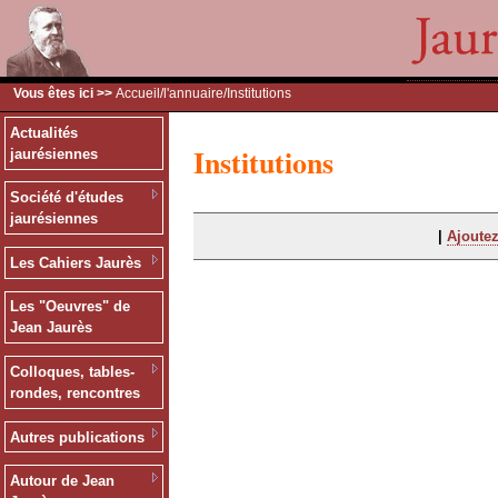
Vous êtes ici >>
Accueil
/
l'annuaire
/Institutions
Actualités
Institutions
jaurésiennes
Société d'études
jaurésiennes
|
Ajoutez
Les Cahiers Jaurès
Les "Oeuvres" de
Jean Jaurès
Colloques, tables-
rondes, rencontres
Autres publications
Autour de Jean