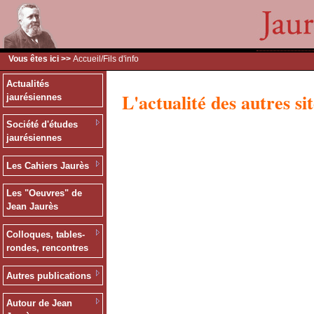
Vous êtes ici >>
Accueil
/Fils d'info
Actualités
L'actualité des autres sit
jaurésiennes
Société d'études
jaurésiennes
Les Cahiers Jaurès
Les "Oeuvres" de
Jean Jaurès
Colloques, tables-
rondes, rencontres
Autres publications
Autour de Jean