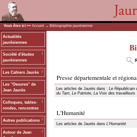
Vous êtes ici >>
Accueil
→ Bibliographie jaurésienne
Actualités
jaurésiennes
Bi
Société d'études
jaurésiennes
R
Les Cahiers Jaurès
Presse départementale et régiona
Les "Oeuvres" de
Les articles de Jaurès dans :
Le Républicain 
Jean Jaurès
du Tarn
,
Le Patriote
,
La Voix des travailleurs
Colloques, tables-
rondes, rencontres
L'Humanité
Autres publications
Les articles de Jaurès dans
L'Humanité
Autour de Jean