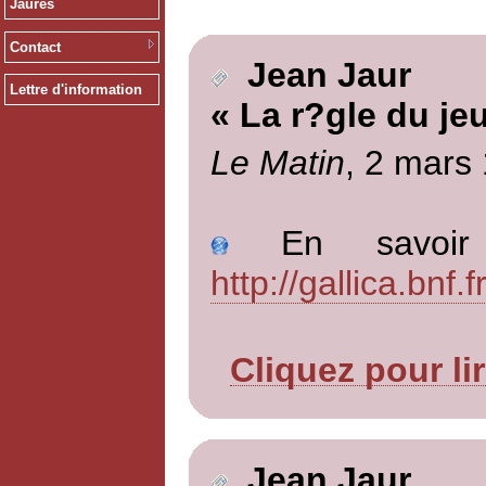
Jaurès
Contact
Jean Jaur
Lettre d'information
« La r?gle du je
Le Matin
, 2 mars
En savoir p
http://gallica.bn
Cliquez pour li
Jean Jaur