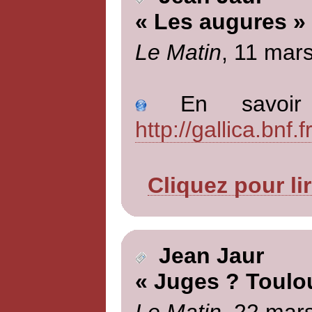
« Les augures »
Le Matin
, 11 mar
En savoir p
http://gallica.bn
Cliquez pour li
Jean Jaur
« Juges ? Toulo
Le Matin
, 22 mar