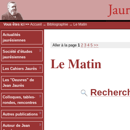
Vous êtes ici >>
Accueil
→
Bibliographie
→ Le Matin
Actualités
jaurésiennes
Aller à la page
1
2
3
4
5
>>
Société d'études
Le Matin
jaurésiennes
Les Cahiers Jaurès
Les "Oeuvres" de
Jean Jaurès
Recherch
Colloques, tables-
rondes, rencontres
Autres publications
Autour de Jean