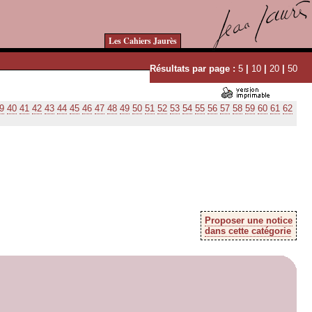
Les Cahiers Jaurès
Résultats par page :
5
|
10
|
20
|
50
9
40
41
42
43
44
45
46
47
48
49
50
51
52
53
54
55
56
57
58
59
60
61
62
Proposer une notice
dans cette catégorie