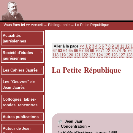
Vous êtes ici >>
Accueil
→
Bibliographie
→ La Petite République
Actualités
jaurésiennes
Aller à la page
<<
1
2
3
4
5
6
7
8
9
10
11
12
1
62
63
64
65
66
67
68
69
70
71
72
73
74
75
76
Société d'études
118
119
120
121
122
123
124
125
126
127
128
jaurésiennes
La Petite République
Les Cahiers Jaurès
Les "Oeuvres" de
Jean Jaurès
Colloques, tables-
rondes, rencontres
Autres publications
Jean Jaur
« Concentration »
Autour de Jean
La Petite R?publique
, 5 mars 1898.