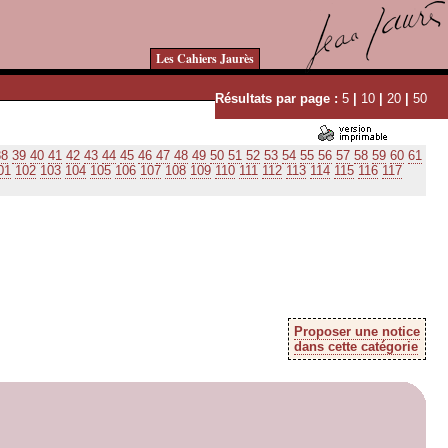
Les Cahiers Jaurès
Résultats par page :
5
|
10
|
20
|
50
38
39
40
41
42
43
44
45
46
47
48
49
50
51
52
53
54
55
56
57
58
59
60
61
01
102
103
104
105
106
107
108
109
110
111
112
113
114
115
116
117
Proposer une notice
dans cette catégorie