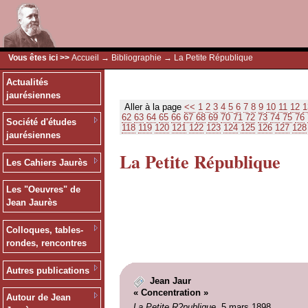
Vous êtes ici >>
Accueil
→
Bibliographie
→ La Petite République
Actualités
jaurésiennes
Aller à la page
<<
1
2
3
4
5
6
7
8
9
10
11
12
1
62
63
64
65
66
67
68
69
70
71
72
73
74
75
76
Société d'études
118
119
120
121
122
123
124
125
126
127
128
jaurésiennes
La Petite République
Les Cahiers Jaurès
Les "Oeuvres" de
Jean Jaurès
Colloques, tables-
rondes, rencontres
Autres publications
Jean Jaur
« Concentration »
Autour de Jean
La Petite R?publique
, 5 mars 1898.