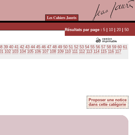
Les Cahiers Jaurès
Résultats par page :
5
|
10
|
20
|
50
38
39
40
41
42
43
44
45
46
47
48
49
50
51
52
53
54
55
56
57
58
59
60
61
01
102
103
104
105
106
107
108
109
110
111
112
113
114
115
116
117
Proposer une notice
dans cette catégorie