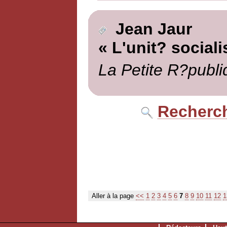
Jean Jaur
« L'unit? sociali
La Petite R?publi
Recherch
Aller à la page
<<
1
2
3
4
5
6
7
8
9
10
11
12
1