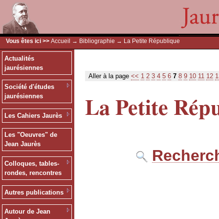
Vous êtes ici >>
Accueil
→
Bibliographie
→ La Petite République
Actualités
jaurésiennes
Aller à la page
<<
1
2
3
4
5
6
7
8
9
10
11
12
1
Société d'études
La Petite Rép
jaurésiennes
Les Cahiers Jaurès
Les "Oeuvres" de
Jean Jaurès
Recherch
Colloques, tables-
rondes, rencontres
Autres publications
Autour de Jean