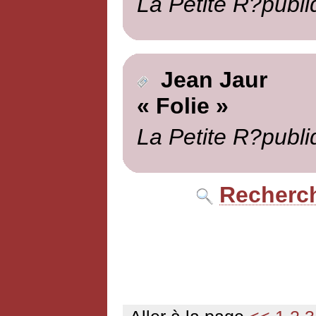
La Petite R?publi
Jean Jaur
« Folie »
La Petite R?publi
Recherch