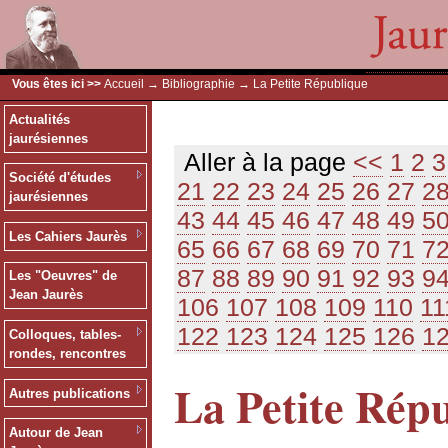
Vous êtes ici >>
Accueil
→
Bibliographie
→ La Petite République
Actualités
jaurésiennes
Aller à la page
<<
1
2
3
Société d'études
21
22
23
24
25
26
27
2
jaurésiennes
43
44
45
46
47
48
49
5
Les Cahiers Jaurès
65
66
67
68
69
70
71
7
87
88
89
90
91
92
93
9
Les "Oeuvres" de
Jean Jaurès
106
107
108
109
110
11
122
123
124
125
126
1
Colloques, tables-
rondes, rencontres
La Petite Rép
Autres publications
Autour de Jean