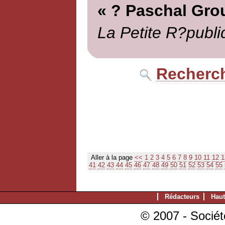
« ? Paschal Gro
La Petite R?publi
Recherch
Aller à la page
<<
1
2
3
4
5
6
7
8
9
10
11
12
1
41
42
43
44
45
46
47
48
49
50
51
52
53
54
55
Rédacteurs
Haut
© 2007 - Sociét