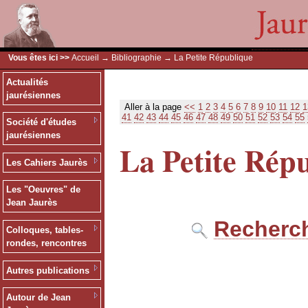
Vous êtes ici >>
Accueil
→
Bibliographie
→ La Petite République
Actualités
jaurésiennes
Aller à la page
<<
1
2
3
4
5
6
7
8
9
10
11
12
1
41
42
43
44
45
46
47
48
49
50
51
52
53
54
55
Société d'études
jaurésiennes
La Petite Rép
Les Cahiers Jaurès
Les "Oeuvres" de
Jean Jaurès
Recherch
Colloques, tables-
rondes, rencontres
Autres publications
Autour de Jean