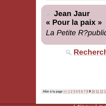
Jean Jaur
« Pour la paix »
La Petite R?publi
Recherch
Aller à la page
<<
1
2
3
4
5
6
7
8
9
10
11
12
1