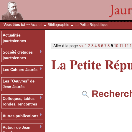
Vous êtes ici >>
Accueil
→
Bibliographie
→ La Petite République
Actualités
jaurésiennes
Aller à la page
<<
1
2
3
4
5
6
7
8
9
10
11
12
1
Société d'études
La Petite Rép
jaurésiennes
Les Cahiers Jaurès
Les "Oeuvres" de
Jean Jaurès
Recherch
Colloques, tables-
rondes, rencontres
Autres publications
Autour de Jean