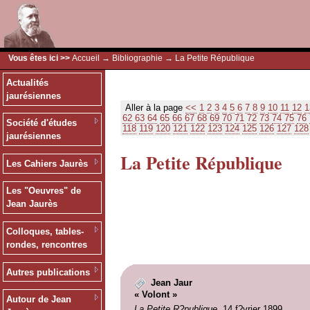
Vous êtes ici >>
Accueil
→
Bibliographie
→ La Petite République
Actualités
jaurésiennes
Aller à la page
<<
1
2
3
4
5
6
7
8
9
10
11
12
1
62
63
64
65
66
67
68
69
70
71
72
73
74
75
76
Société d'études
118
119
120
121
122
123
124
125
126
127
128
jaurésiennes
La Petite République
Les Cahiers Jaurès
Les "Oeuvres" de
Jean Jaurès
Colloques, tables-
rondes, rencontres
Autres publications
Jean Jaur
« Volont »
Autour de Jean
La Petite R?publique
, 14 f?vrier 1899.