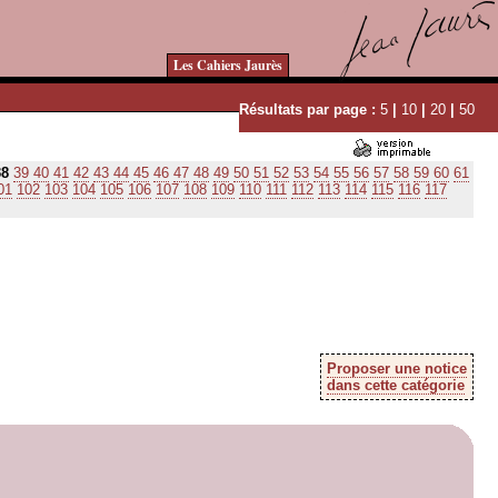
Les Cahiers Jaurès
Résultats par page :
5
|
10
|
20
|
50
38
39
40
41
42
43
44
45
46
47
48
49
50
51
52
53
54
55
56
57
58
59
60
61
01
102
103
104
105
106
107
108
109
110
111
112
113
114
115
116
117
Proposer une notice
dans cette catégorie