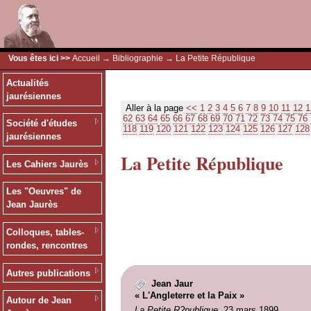
Vous êtes ici >>
Accueil
→
Bibliographie
→ La Petite République
Actualités
jaurésiennes
Aller à la page
<<
1
2
3
4
5
6
7
8
9
10
11
12
1
62
63
64
65
66
67
68
69
70
71
72
73
74
75
76
Société d'études
118
119
120
121
122
123
124
125
126
127
128
jaurésiennes
La Petite République
Les Cahiers Jaurès
Les "Oeuvres" de
Jean Jaurès
Colloques, tables-
rondes, rencontres
Autres publications
Jean Jaur
« L'Angleterre et la Paix »
Autour de Jean
La Petite R?publique
, 23 mars 1899.