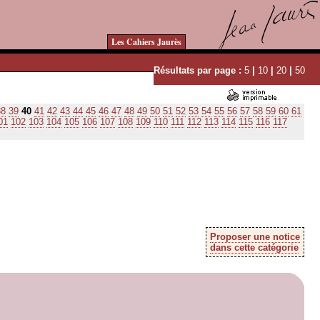
Les Cahiers Jaurès
Résultats par page :
5
|
10
|
20
|
50
38
39
40
41
42
43
44
45
46
47
48
49
50
51
52
53
54
55
56
57
58
59
60
61
01
102
103
104
105
106
107
108
109
110
111
112
113
114
115
116
117
Proposer une notice
dans cette catégorie