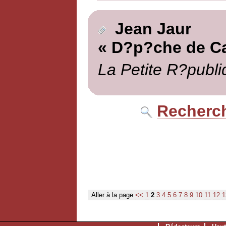
Jean Jaur
« D?p?che de Ca
La Petite R?publi
Recherch
Aller à la page
<<
1
2
3
4
5
6
7
8
9
10
11
12
1