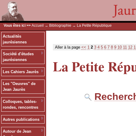
Vous êtes ici >>
Accueil
→
Bibliographie
→ La Petite République
Actualités
jaurésiennes
Aller à la page
<<
1
2
3
4
5
6
7
8
9
10
11
12
1
Société d'études
La Petite Rép
jaurésiennes
Les Cahiers Jaurès
Les "Oeuvres" de
Jean Jaurès
Recherch
Colloques, tables-
rondes, rencontres
Autres publications
Autour de Jean