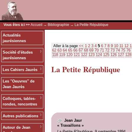
Vous êtes ici >>
Accueil
→
Bibliographie
→ La Petite République
Actualités
jaurésiennes
Aller à la page
<<
1
2
3
4
5
6
7
8
9
10
11
12
1
62
63
64
65
66
67
68
69
70
71
72
73
74
75
76
Société d'études
118
119
120
121
122
123
124
125
126
127
128
jaurésiennes
La Petite République
Les Cahiers Jaurès
Les "Oeuvres" de
Jean Jaurès
Colloques, tables-
rondes, rencontres
Autres publications
Jean Jaur
« Travaillons »
Autour de Jean
La Petite R?publique
, 9 septembre 1894.