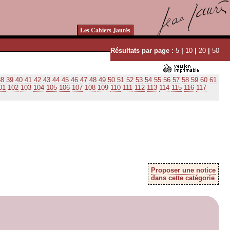
Les Cahiers Jaurès
Résultats par page :
5
|
10
|
20
|
50
38
39
40
41
42
43
44
45
46
47
48
49
50
51
52
53
54
55
56
57
58
59
60
61
01
102
103
104
105
106
107
108
109
110
111
112
113
114
115
116
117
Proposer une notice
dans cette catégorie