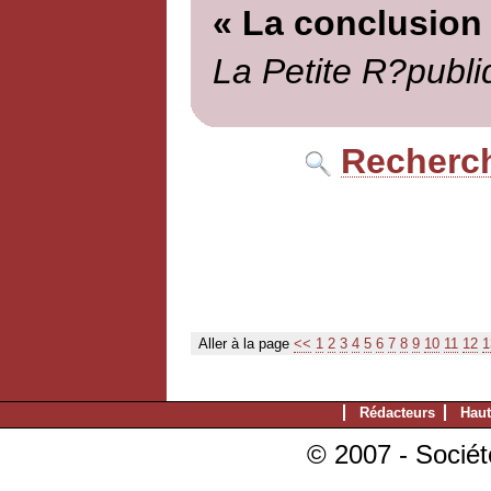
« La conclusion
La Petite R?publi
Recherch
Aller à la page
<<
1
2
3
4
5
6
7
8
9
10
11
12
1
Rédacteurs
Haut
© 2007 - Sociét