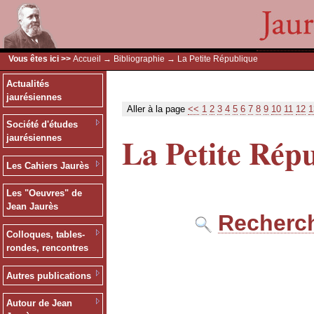
Vous êtes ici >>
Accueil
→
Bibliographie
→ La Petite République
Actualités
jaurésiennes
Aller à la page
<<
1
2
3
4
5
6
7
8
9
10
11
12
1
Société d'études
La Petite Rép
jaurésiennes
Les Cahiers Jaurès
Les "Oeuvres" de
Jean Jaurès
Recherch
Colloques, tables-
rondes, rencontres
Autres publications
Autour de Jean