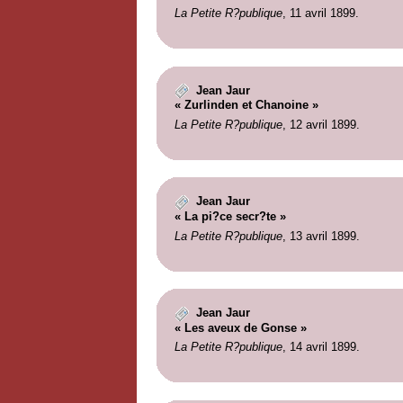
La Petite R?publique
, 11 avril 1899.
Jean Jaur
« Zurlinden et Chanoine »
La Petite R?publique
, 12 avril 1899.
Jean Jaur
« La pi?ce secr?te »
La Petite R?publique
, 13 avril 1899.
Jean Jaur
« Les aveux de Gonse »
La Petite R?publique
, 14 avril 1899.