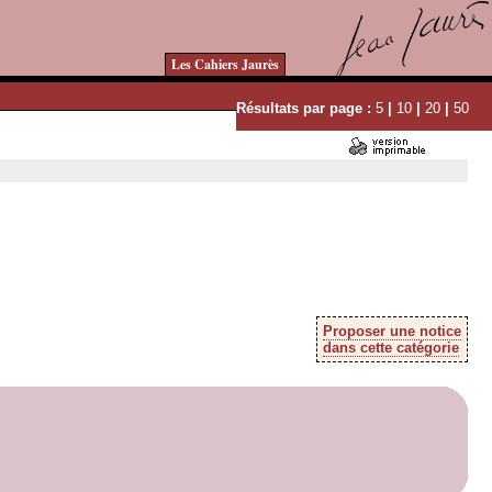
Les Cahiers Jaurès
Résultats par page :
5
|
10
|
20
|
50
Proposer une notice
dans cette catégorie