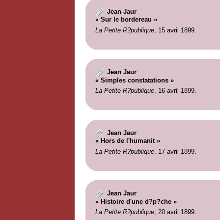
Jean Jaur
« Sur le bordereau »
La Petite R?publique
, 15 avril 1899.
Jean Jaur
« Simples constatations »
La Petite R?publique
, 16 avril 1899.
Jean Jaur
« Hors de l'humanit »
La Petite R?publique
, 17 avril 1899.
Jean Jaur
« Histoire d'une d?p?che »
La Petite R?publique
, 20 avril 1899.