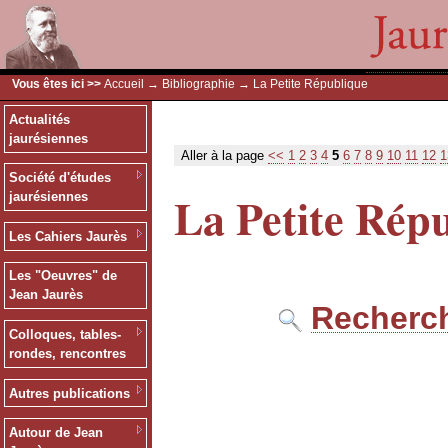
Vous êtes ici >>
Accueil
→
Bibliographie
→ La Petite République
Actualités
jaurésiennes
Aller à la page
<<
1
2
3
4
5
6
7
8
9
10
11
12
1
Société d'études
La Petite Rép
jaurésiennes
Les Cahiers Jaurès
Les "Oeuvres" de
Jean Jaurès
Recherch
Colloques, tables-
rondes, rencontres
Autres publications
Autour de Jean