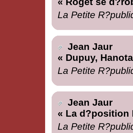
« Roget se d?ro
La Petite R?publi
Jean Jaur
« Dupuy, Hanotau
La Petite R?publi
Jean Jaur
« La d?position
La Petite R?publi