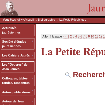
Vous êtes ici >>
Accueil
→
Bibliographie
→ La Petite République
Actualités
jaurésiennes
Aller à la page
<<
1
2
3
4
5
6
7
8
9
10
11
12
1
Société d'études
La Petite Rép
jaurésiennes
Les Cahiers Jaurès
Les "Oeuvres" de
Jean Jaurès
Recherch
Colloques, tables-
rondes, rencontres
Autres publications
Autour de Jean