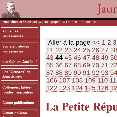
Vous êtes ici >>
Accueil
→
Bibliographie
→ La Petite République
Actualités
jaurésiennes
Aller à la page
<<
1
2
3
Société d'études
21
22
23
24
25
26
27
2
jaurésiennes
43
44
45
46
47
48
49
5
Les Cahiers Jaurès
65
66
67
68
69
70
71
7
87
88
89
90
91
92
93
9
Les "Oeuvres" de
Jean Jaurès
106
107
108
109
110
11
122
123
124
125
126
1
Colloques, tables-
rondes, rencontres
La Petite Rép
Autres publications
Autour de Jean