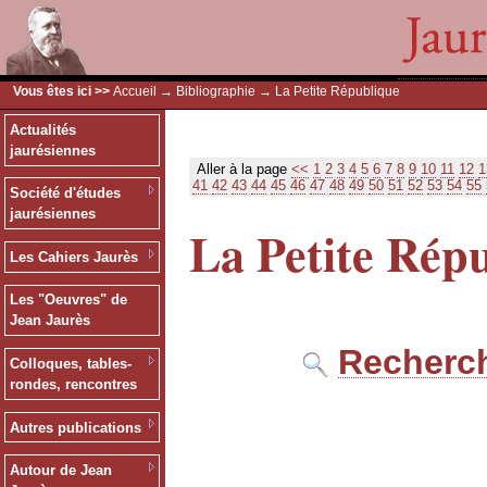
Vous êtes ici >>
Accueil
→
Bibliographie
→ La Petite République
Actualités
jaurésiennes
Aller à la page
<<
1
2
3
4
5
6
7
8
9
10
11
12
1
41
42
43
44
45
46
47
48
49
50
51
52
53
54
55
Société d'études
jaurésiennes
La Petite Rép
Les Cahiers Jaurès
Les "Oeuvres" de
Jean Jaurès
Recherch
Colloques, tables-
rondes, rencontres
Autres publications
Autour de Jean