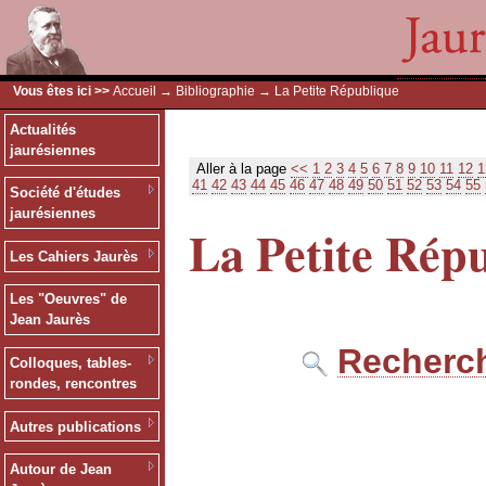
Vous êtes ici >>
Accueil
→
Bibliographie
→ La Petite République
Actualités
jaurésiennes
Aller à la page
<<
1
2
3
4
5
6
7
8
9
10
11
12
1
41
42
43
44
45
46
47
48
49
50
51
52
53
54
55
Société d'études
jaurésiennes
La Petite Rép
Les Cahiers Jaurès
Les "Oeuvres" de
Jean Jaurès
Recherch
Colloques, tables-
rondes, rencontres
Autres publications
Autour de Jean