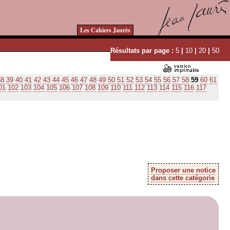
Les Cahiers Jaurès
Résultats par page :
5
|
10
|
20
|
50
38
39
40
41
42
43
44
45
46
47
48
49
50
51
52
53
54
55
56
57
58
59
60
61
01
102
103
104
105
106
107
108
109
110
111
112
113
114
115
116
117
Proposer une notice
dans cette catégorie