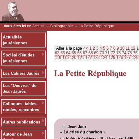
Vous êtes ici >>
Accueil
→
Bibliographie
→ La Petite République
Actualités
jaurésiennes
Aller à la page
<<
1
2
3
4
5
6
7
8
9
10
11
12
1
62
63
64
65
66
67
68
69
70
71
72
73
74
75
76
Société d'études
118
119
120
121
122
123
124
125
126
127
128
jaurésiennes
La Petite République
Les Cahiers Jaurès
Les "Oeuvres" de
Jean Jaurès
Colloques, tables-
rondes, rencontres
Autres publications
Jean Jaur
« La crise du charbon »
Autour de Jean
La Petite R?publique
, 30 d?cembre 1899.