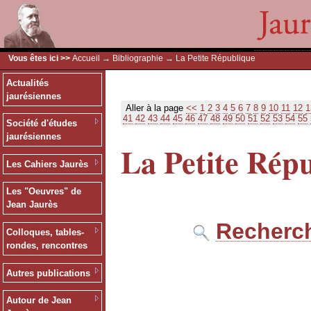
Vous êtes ici >>
Accueil
→
Bibliographie
→ La Petite République
Actualités
jaurésiennes
Aller à la page
<<
1
2
3
4
5
6
7
8
9
10
11
12
1
41
42
43
44
45
46
47
48
49
50
51
52
53
54
55
Société d'études
jaurésiennes
La Petite Rép
Les Cahiers Jaurès
Les "Oeuvres" de
Jean Jaurès
Recherch
Colloques, tables-
rondes, rencontres
Autres publications
Autour de Jean