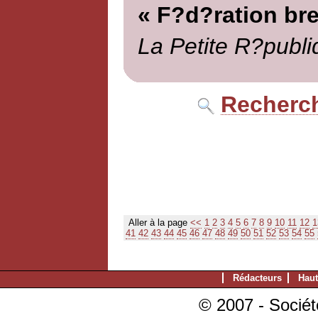
« F?d?ration br
La Petite R?publi
Recherch
Aller à la page
<<
1
2
3
4
5
6
7
8
9
10
11
12
1
41
42
43
44
45
46
47
48
49
50
51
52
53
54
55
Rédacteurs
Haut
© 2007 - Sociét