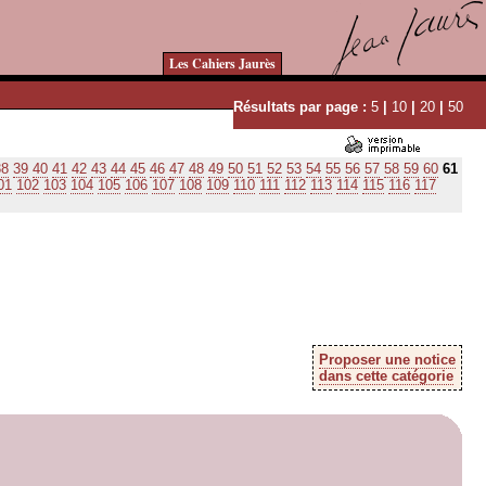
Les Cahiers Jaurès
Résultats par page :
5
|
10
|
20
|
50
38
39
40
41
42
43
44
45
46
47
48
49
50
51
52
53
54
55
56
57
58
59
60
61
01
102
103
104
105
106
107
108
109
110
111
112
113
114
115
116
117
Proposer une notice
dans cette catégorie