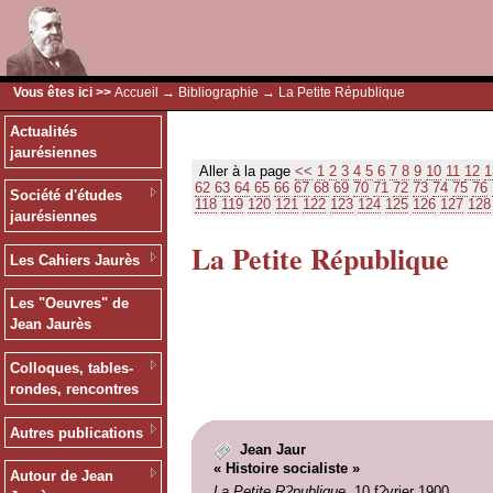
Vous êtes ici >>
Accueil
→
Bibliographie
→ La Petite République
Actualités
jaurésiennes
Aller à la page
<<
1
2
3
4
5
6
7
8
9
10
11
12
1
62
63
64
65
66
67
68
69
70
71
72
73
74
75
76
Société d'études
118
119
120
121
122
123
124
125
126
127
128
jaurésiennes
La Petite République
Les Cahiers Jaurès
Les "Oeuvres" de
Jean Jaurès
Colloques, tables-
rondes, rencontres
Autres publications
Jean Jaur
« Histoire socialiste »
Autour de Jean
La Petite R?publique
, 10 f?vrier 1900.