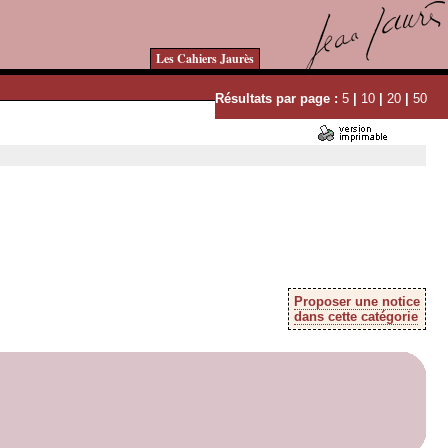
Les Cahiers Jaurès
Résultats par page :
5
|
10
|
20
|
50
Proposer une notice
dans cette catégorie