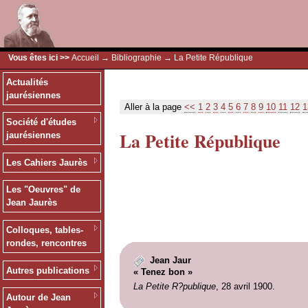
Vous êtes ici >>
Accueil
→
Bibliographie
→ La Petite République
Actualités
jaurésiennes
Aller à la page
<<
1
2
3
4
5
6
7
8
9
10
11
12
1
Société d'études
La Petite République
jaurésiennes
Les Cahiers Jaurès
Les "Oeuvres" de
Jean Jaurès
Colloques, tables-
rondes, rencontres
Jean Jaur
Autres publications
« Tenez bon »
La Petite R?publique
, 28 avril 1900.
Autour de Jean