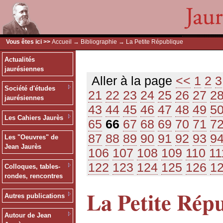
Vous êtes ici >>
Accueil
→
Bibliographie
→ La Petite République
Actualités
jaurésiennes
Aller à la page
<<
1
2
3
Société d'études
21
22
23
24
25
26
27
2
jaurésiennes
43
44
45
46
47
48
49
5
Les Cahiers Jaurès
65
66
67
68
69
70
71
7
87
88
89
90
91
92
93
9
Les "Oeuvres" de
Jean Jaurès
106
107
108
109
110
11
122
123
124
125
126
1
Colloques, tables-
rondes, rencontres
La Petite Rép
Autres publications
Autour de Jean