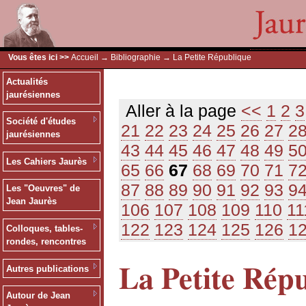
Vous êtes ici >>
Accueil
→
Bibliographie
→ La Petite République
Actualités
jaurésiennes
Aller à la page
<<
1
2
3
Société d'études
21
22
23
24
25
26
27
2
jaurésiennes
43
44
45
46
47
48
49
5
Les Cahiers Jaurès
65
66
67
68
69
70
71
7
87
88
89
90
91
92
93
9
Les "Oeuvres" de
Jean Jaurès
106
107
108
109
110
11
122
123
124
125
126
1
Colloques, tables-
rondes, rencontres
La Petite Rép
Autres publications
Autour de Jean