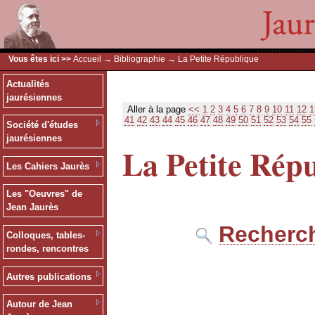
Vous êtes ici >>
Accueil
→
Bibliographie
→ La Petite République
Actualités
jaurésiennes
Aller à la page
<<
1
2
3
4
5
6
7
8
9
10
11
12
1
41
42
43
44
45
46
47
48
49
50
51
52
53
54
55
Société d'études
jaurésiennes
La Petite Rép
Les Cahiers Jaurès
Les "Oeuvres" de
Jean Jaurès
Recherch
Colloques, tables-
rondes, rencontres
Autres publications
Autour de Jean