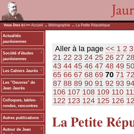
Vous êtes ici >>
Accueil
→
Bibliographie
→ La Petite République
Actualités
jaurésiennes
Aller à la page
<<
1
2
3
Société d'études
21
22
23
24
25
26
27
2
jaurésiennes
43
44
45
46
47
48
49
5
Les Cahiers Jaurès
65
66
67
68
69
70
71
7
87
88
89
90
91
92
93
9
Les "Oeuvres" de
Jean Jaurès
106
107
108
109
110
11
122
123
124
125
126
1
Colloques, tables-
rondes, rencontres
La Petite Rép
Autres publications
Autour de Jean