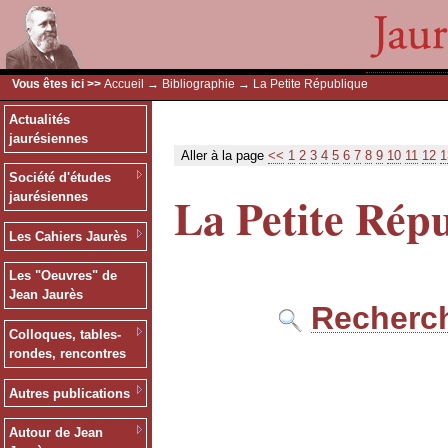
Vous êtes ici >>
Accueil
→
Bibliographie
→ La Petite République
Actualités
jaurésiennes
Aller à la page
<<
1
2
3
4
5
6
7
8
9
10
11
12
1
Société d'études
La Petite Rép
jaurésiennes
Les Cahiers Jaurès
Les "Oeuvres" de
Jean Jaurès
Recherch
Colloques, tables-
rondes, rencontres
Autres publications
Autour de Jean