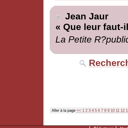
Jean Jaur
« Que leur faut-
La Petite R?publi
Recherch
Aller à la page
<<
1
2
3
4
5
6
7
8
9
10
11
12
1