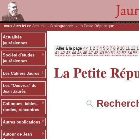
Vous êtes ici >>
Accueil
→
Bibliographie
→ La Petite République
Actualités
jaurésiennes
Aller à la page
<<
1
2
3
4
5
6
7
8
9
10
11
12
1
41
42
43
44
45
46
47
48
49
50
51
52
53
54
55
Société d'études
jaurésiennes
La Petite Rép
Les Cahiers Jaurès
Les "Oeuvres" de
Jean Jaurès
Recherch
Colloques, tables-
rondes, rencontres
Autres publications
Autour de Jean