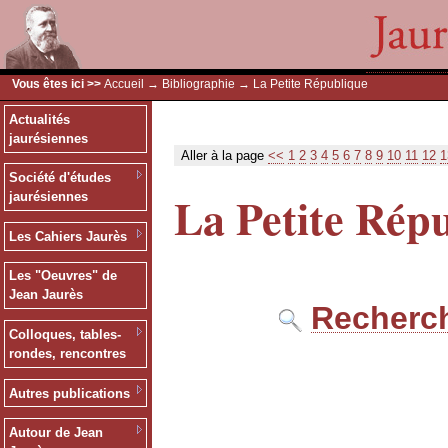
Vous êtes ici >>
Accueil
→
Bibliographie
→ La Petite République
Actualités
jaurésiennes
Aller à la page
<<
1
2
3
4
5
6
7
8
9
10
11
12
1
Société d'études
La Petite Rép
jaurésiennes
Les Cahiers Jaurès
Les "Oeuvres" de
Jean Jaurès
Recherch
Colloques, tables-
rondes, rencontres
Autres publications
Autour de Jean