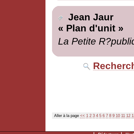
Jean Jaur
« Plan d'unit »
La Petite R?publi
Recherch
Aller à la page
<<
1
2
3
4
5
6
7
8
9
10
11
12
1