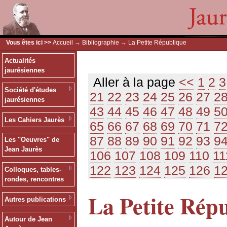
Vous êtes ici >>
Accueil
→
Bibliographie
→ La Petite République
Actualités
jaurésiennes
Aller à la page
<<
1
2
3
Société d'études
21
22
23
24
25
26
27
2
jaurésiennes
43
44
45
46
47
48
49
5
Les Cahiers Jaurès
65
66
67
68
69
70
71
7
87
88
89
90
91
92
93
9
Les "Oeuvres" de
Jean Jaurès
106
107
108
109
110
11
122
123
124
125
126
1
Colloques, tables-
rondes, rencontres
La Petite Rép
Autres publications
Autour de Jean